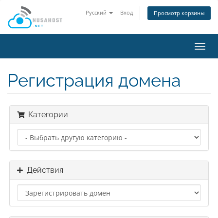
Русский
Вход
Просмотр корзины
Пере
нави
Регистрация домена
Категории
Действия