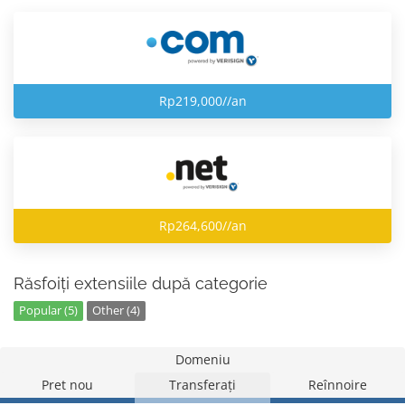
Rp219,000//an
Rp264,600//an
Răsfoiți extensiile după categorie
Popular (5)
Other (4)
Domeniu
Pret nou
Transferați
Reînnoire