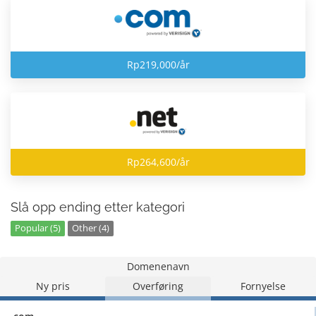
Rp219,000/år
Rp264,600/år
Slå opp ending etter kategori
Popular (5)
Other (4)
Domenenavn
Ny pris
Overføring
Fornyelse