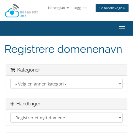
Norwegian
Logg inn
Se handlevogn »
Bytt
navig
Registrere domenenavn
Kategorier
Handlinger