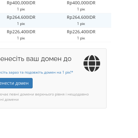
Rp400,000IDR
Rp400,000IDR
1 рік
1 рік
Rp264,600IDR
Rp264,600IDR
1 рік
1 рік
Rp226,400IDR
Rp226,400IDR
1 рік
1 рік
енесіть ваш домен до
сіть зараз та подовжіть домен на 1 рік!*
енести домен
ючає певні домени верхнього рівня і нещодавно
ні домени