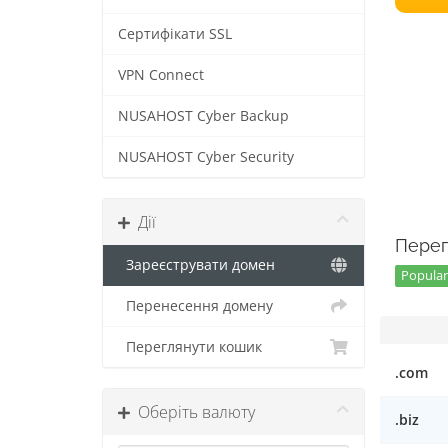
Сертифікати SSL
VPN Connect
NUSAHOST Cyber Backup
NUSAHOST Cyber Security
Дії
Перег
Зареєструвати домен
Popular 
Перенесення домену
Переглянути кошик
.com
Оберіть валюту
.biz