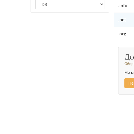
.info
.net
.org
До
Обері
Ми м
Пе