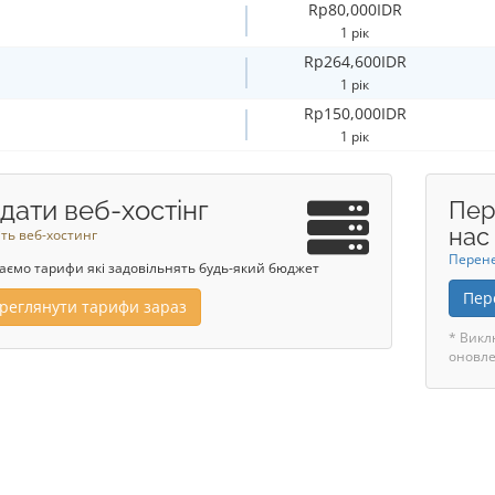
Rp80,000IDR
1 рік
Rp264,600IDR
1 рік
Rp150,000IDR
1 рік
дати веб-хостінг
Пер
нас
ть веб-хостинг
Перене
аємо тарифи які задовільнять будь-який бюджет
Пер
реглянути тарифи зараз
* Викл
оновле