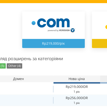
Rp219,000/рік
ляд розширень за категоріями
(5)
Other (4)
Домен
Нова ціна
Rp219,000IDR
1 рік
Rp256,000IDR
1 рік