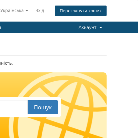
Українська
Вхід
Переглянути кошик
и
Аккаунт
ність.
Пошук