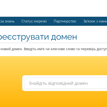
за знань
Статус мережі
Партнерство
Зв'язок з нам
реєструвати домен
новий домен. Введіть им'я чи ключове слово та перевірь доступ