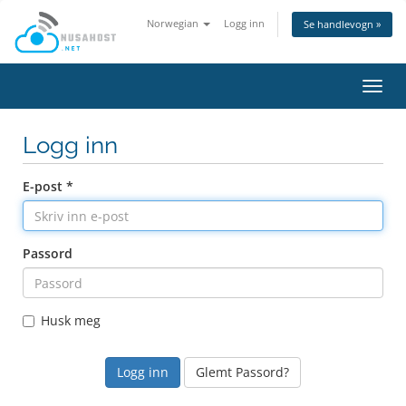
Norwegian
Logg inn
Se handlevogn »
Bytt
navig
Logg inn
E-post *
Passord
Husk meg
Glemt Passord?