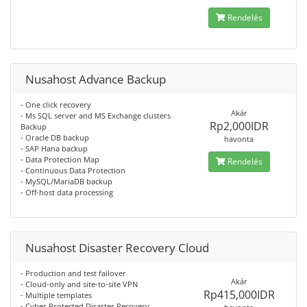
Rendelés
Nusahost Advance Backup
- One click recovery
Akár
- Ms SQL server and MS Exchange clusters
Rp2,000IDR
Backup
- Oracle DB backup
havonta
- SAP Hana backup
- Data Protection Map
Rendelés
- Continuous Data Protection
- MySQL/MariaDB backup
- Off-host data processing
Nusahost Disaster Recovery Cloud
- Production and test failover
Akár
- Cloud-only and site-to-site VPN
Rp415,000IDR
- Multiple templates
- Cyber Protected Disaster Recovery