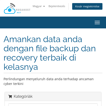
Magyar
Bejelentkezés
Kosár megtekintése
Váltá
a
navig
Amankan data anda
dengan file backup dan
recovery terbaik di
kelasnya
Perlindungan menyeluruh data anda terhadap ancaman
cyber terkini
Kategóriák