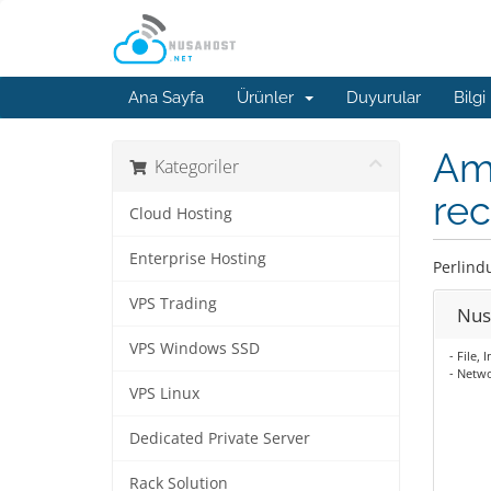
Ana Sayfa
Ürünler
Duyurular
Bilgi
Am
Kategoriler
rec
Cloud Hosting
Enterprise Hosting
Perlind
VPS Trading
Nus
VPS Windows SSD
- File,
- Netw
VPS Linux
Dedicated Private Server
Rack Solution