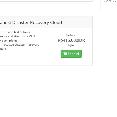
- Off-hos
ahost Disaster Recovery Cloud
ction and test failover
Sadece..
-only and site-to-site VPN
Rp415,000IDR
ple templates
 Protected Disaster Recovery
Aylık
ooks
Satın Al