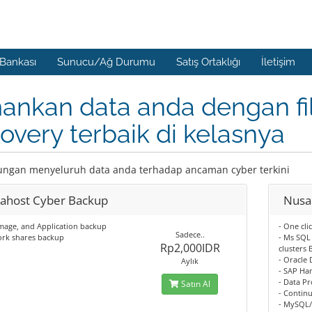
 Bankası
Sunucu/Ağ Durumu
Satış Ortaklığı
İletişim
ankan data anda dengan fi
overy terbaik di kelasnya
ungan menyeluruh data anda terhadap ancaman cyber terkini
ahost Cyber Backup
Nusa
 Image, and Application backup
- One cli
Sadece..
ork shares backup
- Ms SQL
Rp2,000IDR
clusters
- Oracle
Aylık
- SAP Ha
- Data P
Satın Al
- Contin
- MySQL