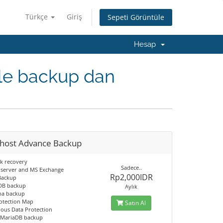
Türkçe
Giriş
Sepeti Görüntüle
Hesap
le backup dan
host Advance Backup
ck recovery
Sadece..
 server and MS Exchange
Rp2,000IDR
 Backup
 DB backup
Aylık
na backup
rotection Map
Satın Al
uous Data Protection
/MariaDB backup