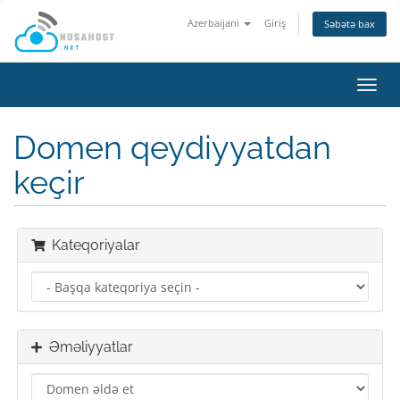
Azerbaijani
Giriş
Səbətə bax
Naviq
keçid
Domen qeydiyyatdan
keçir
Kateqoriyalar
Əməliyyatlar