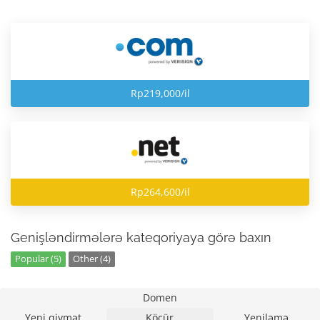
Rp219,000/il
Rp264,600/il
Genişləndirmələrə kateqoriyaya görə baxın
Popular (5)
Other (4)
Domen
Yeni qiymət
Köçür
Yeniləmə