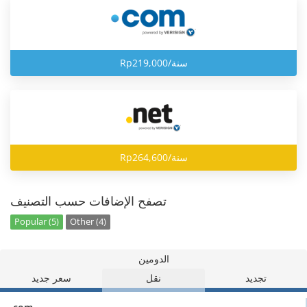
Rp219,000/سنة
Rp264,600/سنة
تصفح الإضافات حسب التصنيف
Popular (5)
Other (4)
الدومين
تجديد
نقل
سعر جديد