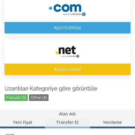
Rp219,000/yıl
Rp264,600/yıl
Uzantıları Kategoriye göre görüntüle
Popular (5)
Other (4)
Alan Adı
Yeni Fiyat
Transfer Et
Yenileme