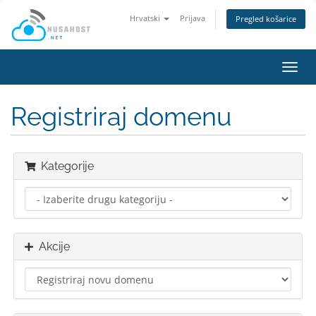
Hrvatski
Prijava
Pregled košarice
Preba
navig
Registriraj domenu
Kategorije
Akcije