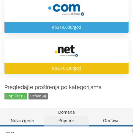
Rp219,000/god
Rp264,600/god
Pregledajte proširenja po kategorijama
Popular (5)
Other (4)
Domena
Nova cijena
Prijenos
Obnova